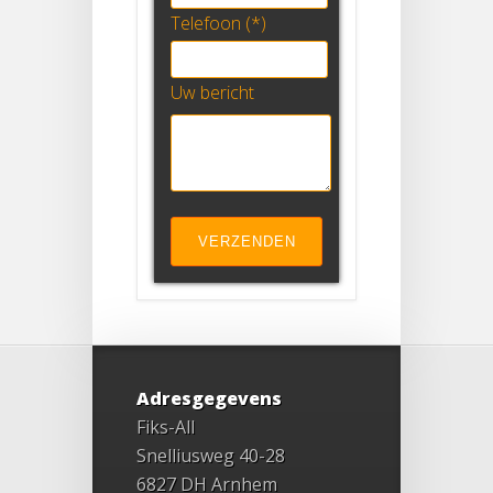
Telefoon (*)
Uw bericht
Adresgegevens
Fiks-All
Snelliusweg 40-28
6827 DH Arnhem