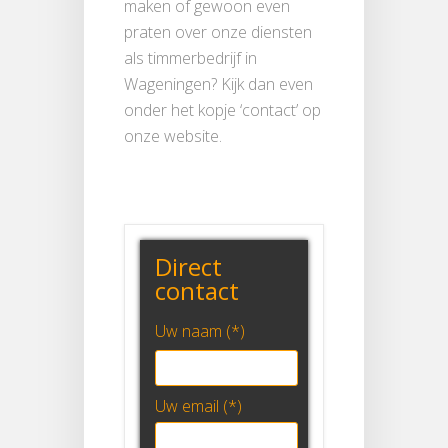
maken of gewoon even
praten over onze diensten
als timmerbedrijf in
Wageningen? Kijk dan even
onder het kopje ‘contact’ op
onze website.
Direct
contact
Uw naam (*)
Uw email (*)