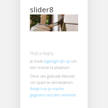
slider8
Post a Reply
Je moet
ingelogd zijn op
om
een reactie te plaatsen.
Deze site gebruikt Akismet
om spam te verminderen.
Bekijk hoe je reactie
gegevens worden verwerkt
.