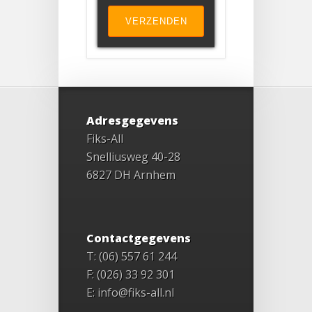
Adresgegevens
Fiks-All
Snelliusweg 40-28
6827 DH Arnhem
Contactgegevens
T: (06) 557 61 244
F: (026) 33 92 301
E: info@fiks-all.nl