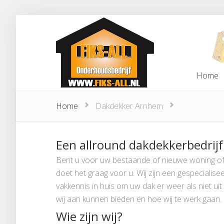
Home
Home
Home
Dakdekker Arnhem
Een allround dakdekkerbedrij
Bent u voor uw bestaande of nieuwe woning of 
doet het graag voor u. Wij zijn een gespeciali
vakkennis in huis om uw dak er weer als niet uit
wij aan kunnen bieden en hoe wij te werk gaan.
Wie zijn wij?