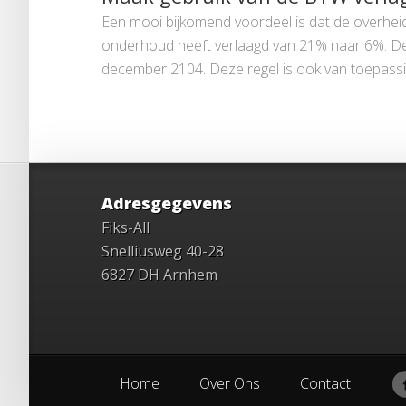
Een mooi bijkomend voordeel is dat de overhei
onderhoud heeft verlaagd van 21% naar 6%. Deze 
december 2104. Deze regel is ook van toepass
Adresgegevens
Fiks-All
Snelliusweg 40-28
6827 DH Arnhem
Home
Over Ons
Contact