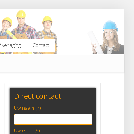
verlaging
Contact
verlaging
Contact
Direct contact
Uw naam (*)
Uw email (*)