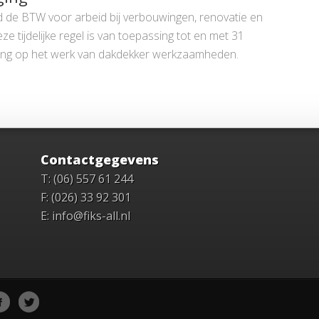
d de BTW voor arbeid bij verbouwingen, renovatie en
tijdelijke regel is van toepassing tot en met 31
ing op het werk van dakdekker werkzaamheden.
Contactgegevens
T: (06) 557 61 244
F: (026) 33 92 301
E: info@fiks-all.nl