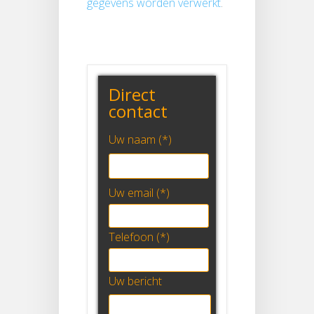
gegevens worden verwerkt
.
Direct
contact
Uw naam (*)
Uw email (*)
Telefoon (*)
Uw bericht