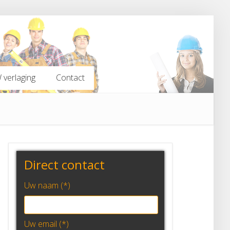
verlaging
Contact
verlaging
Contact
Direct contact
Uw naam (*)
Uw email (*)