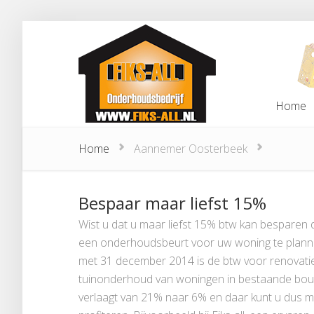
Home
Home
Home
Aannemer Oosterbeek
Bespaar maar liefst 15%
Wist u dat u maar liefst 15% btw kan besparen 
een onderhoudsbeurt voor uw woning te plann
met 31 december 2014 is de btw voor renovatie
tuinonderhoud van woningen in bestaande bou
verlaagt van 21% naar 6% en daar kunt u dus m