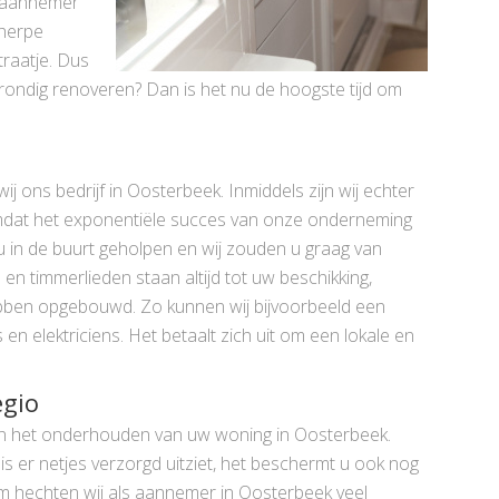
en aannemer
cherpe
traatje. Dus
rondig renoveren? Dan is het nu de hoogste tijd om
ij ons bedrijf in Oosterbeek. Inmiddels zijn wij echter
mdat het exponentiële succes van onze onderneming
 u in de buurt geholpen en wij zouden u graag van
en timmerlieden staan altijd tot uw beschikking,
hebben opgebouwd. Zo kunnen wij bijvoorbeeld een
en elektriciens. Het betaalt zich uit om een lokale en
egio
van het onderhouden van uw woning in Oosterbeek.
is er netjes verzorgd uitziet, het beschermt u ook nog
om hechten wij als aannemer in Oosterbeek veel