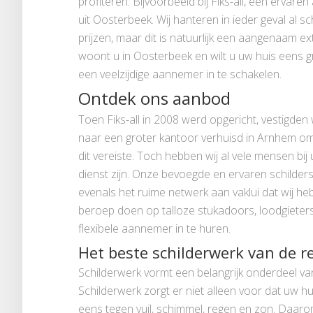
profiteren. Bijvoorbeeld bij Fiks-all, een ervar
uit Oosterbeek. Wij hanteren in ieder geval al s
prijzen, maar dit is natuurlijk een aangenaam ex
woont u in Oosterbeek en wilt u uw huis eens g
een veelzijdige aannemer in te schakelen.
Ontdek ons aanbod
Toen Fiks-all in 2008 werd opgericht, vestigden w
naar een groter kantoor verhuisd in Arnhem o
dit vereiste. Toch hebben wij al vele mensen bij
dienst zijn. Onze bevoegde en ervaren schilders 
evenals het ruime netwerk aan vaklui dat wij 
beroep doen op talloze stukadoors, loodgieters 
flexibele aannemer in te huren.
Het beste schilderwerk van de r
Schilderwerk vormt een belangrijk onderdeel 
Schilderwerk zorgt er niet alleen voor dat uw hu
eens tegen vuil, schimmel, regen en zon. Daar