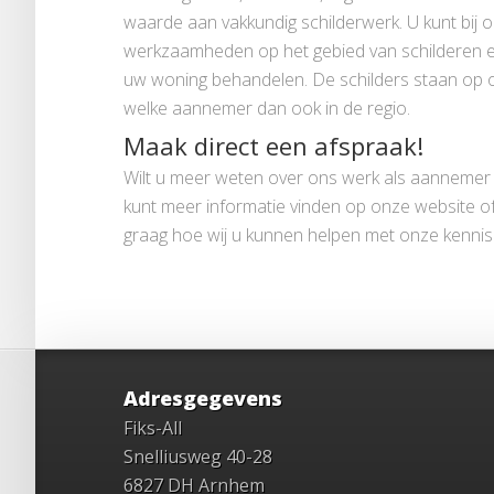
waarde aan vakkundig schilderwerk. U kunt bij 
werkzaamheden op het gebied van schilderen en 
uw woning behandelen. De schilders staan op onz
welke aannemer dan ook in de regio.
Maak direct een afspraak!
Wilt u meer weten over ons werk als aannemer 
kunt meer informatie vinden op onze website of
graag hoe wij u kunnen helpen met onze kennis
Adresgegevens
Fiks-All
Snelliusweg 40-28
6827 DH Arnhem