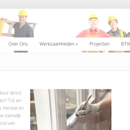
Over Ons
Werkzaamheden
»
Projecten
BTW 
Over Ons
Werkzaamheden
»
Projecten
BTW 
door direct
en? Tot en
, herstel en
w namelijk
ooi van