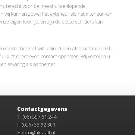
ons terecht voor de meest uiteenlopende
wij kunnen zowel het exterieur als het interieur van
e eigen loonlijst en zijn de beste schilders van
in Oosterbeek of wilt u direct een afspraak maken? U
 u kunt direct even contact opnemen. Wij vertellen u
 en ervaring als aannemer.
Contactgegevens
T: (06) 557 61 244
F: (026) 33 92 301
E: info@fiks-all.nl