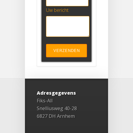
Uw bericht
Adresgegevens
Fiks-All
Snelliusweg 40-28
6827 DH Arnhem