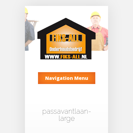
Navigation Menu
passavantlaan-
large